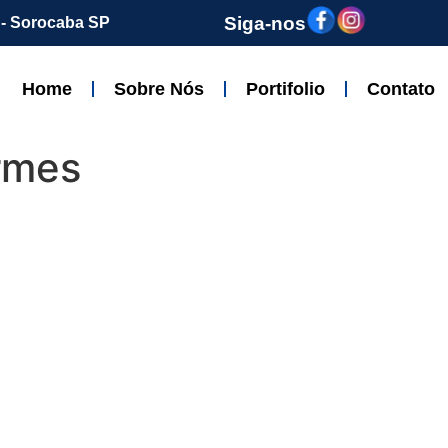
Siga-nos
z - Sorocaba SP
Home
Sobre Nós
Portifolio
Contato
rmes