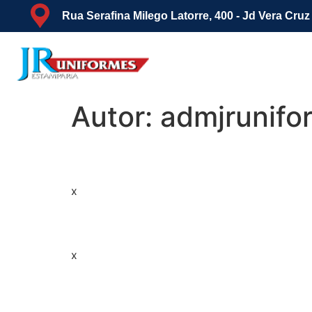
Rua Serafina Milego Latorre, 400 - Jd Vera Cru
Autor:
admjrunifo
x
x
x
x
x